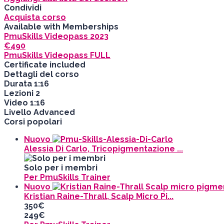
Condividi
Acquista corso
Available with Memberships
PmuSkills Videopass 2023
€490
PmuSkills Videopass FULL
Certificate included
Dettagli del corso
Durata
1:16
Lezioni
2
Video
1:16
Livello
Advanced
Corsi popolari
Nuovo
Alessia Di Carlo, Tricopigmentazione ...
Solo per i membri
Per PmuSkills Trainer
Nuovo
Kristian Raine-Thrall, Scalp Micro Pi...
350€
249€