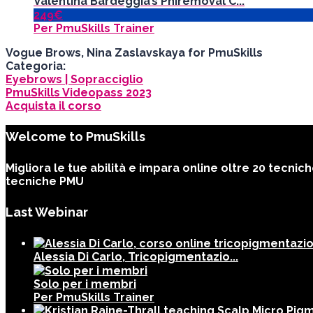
Valentina Bardeggia’s Phiremoval C...
249€
Per PmuSkills Trainer
Vogue Brows, Nina Zaslavskaya for PmuSkills
Categoria:
Eyebrows | Sopracciglio
PmuSkills Videopass 2023
Acquista il corso
Welcome to PmuSkills
Migliora le tue abilità e impara online oltre 20 tecni
tecniche PMU
Last Webinar
Alessia Di Carlo, Tricopigmentazio...
Solo per i membri
Per PmuSkills Trainer