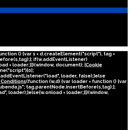
unction () {var s = d.createElement("script"), tag =
ore(s,tag);}; if(w.addEventListener)
oad = loader;}})(window, document); |
Cookie
e("script")[0];
addEventListener("load", loader, false);}else
 Conditions
(function (w,d) {var loader = function () {var
benda.js"; tag.parentNode.insertBefore(s,tag);};
d", loader);}else{w.onload = loader;}})(window,