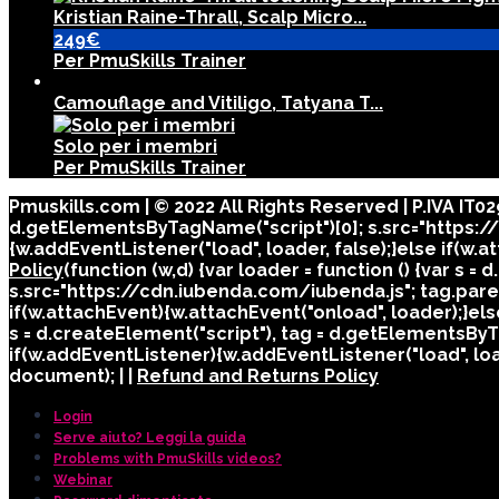
Kristian Raine-Thrall, Scalp Micro...
249€
Per PmuSkills Trainer
Camouflage and Vitiligo, Tatyana T...
Solo per i membri
Per PmuSkills Trainer
Pmuskills.com | © 2022 All Rights Reserved | P.IVA IT
d.getElementsByTagName("script")[0]; s.src="https://
{w.addEventListener("load", loader, false);}else if(w.
Policy
(function (w,d) {var loader = function () {var s 
s.src="https://cdn.iubenda.com/iubenda.js"; tag.paren
if(w.attachEvent){w.attachEvent("onload", loader);}el
s = d.createElement("script"), tag = d.getElementsByT
if(w.addEventListener){w.addEventListener("load", load
document); | |
Refund and Returns Policy
Login
Serve aiuto? Leggi la guida
Problems with PmuSkills videos?
Webinar