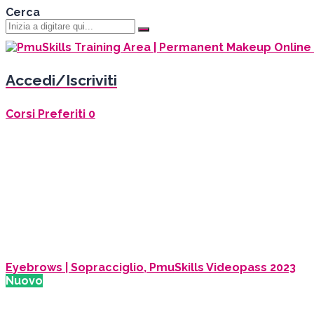
Cerca
Accedi/Iscriviti
Corsi
Preferiti
0
Hai una domanda?
Invia richiesta
Messaggio inviato
Chiudi
Eyebrows | Sopracciglio,
PmuSkills Videopass 2023
Nuovo