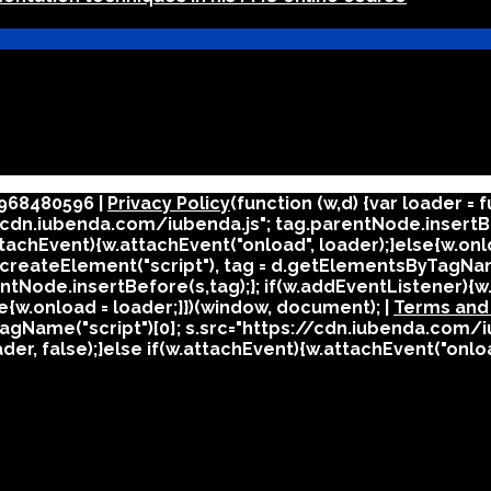
02968480596 |
Privacy Policy
(function (w,d) {var loader = f
cdn.iubenda.com/iubenda.js"; tag.parentNode.insertBef
attachEvent){w.attachEvent("onload", loader);}else{w.onl
= d.createElement("script"), tag = d.getElementsByTagNam
tNode.insertBefore(s,tag);}; if(w.addEventListener){w.
se{w.onload = loader;}})(window, document); |
Terms and
agName("script")[0]; s.src="https://cdn.iubenda.com/iu
er, false);}else if(w.attachEvent){w.attachEvent("onloa