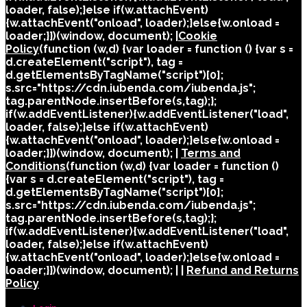
loader, false);}else if(w.attachEvent)
{w.attachEvent("onload", loader);}else{w.onload =
loader;}})(window, document); |
Cookie
Policy
(function (w,d) {var loader = function () {var s =
d.createElement("script"), tag =
d.getElementsByTagName("script")[0];
s.src="https://cdn.iubenda.com/iubenda.js";
tag.parentNode.insertBefore(s,tag);};
if(w.addEventListener){w.addEventListener("load",
loader, false);}else if(w.attachEvent)
{w.attachEvent("onload", loader);}else{w.onload =
loader;}})(window, document); |
Terms and
Conditions
(function (w,d) {var loader = function ()
{var s = d.createElement("script"), tag =
d.getElementsByTagName("script")[0];
s.src="https://cdn.iubenda.com/iubenda.js";
tag.parentNode.insertBefore(s,tag);};
if(w.addEventListener){w.addEventListener("load",
loader, false);}else if(w.attachEvent)
{w.attachEvent("onload", loader);}else{w.onload =
loader;}})(window, document); | |
Refund and Returns
Policy