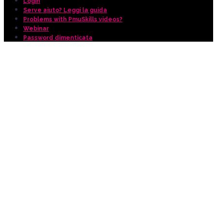
Login
Serve aiuto? Leggi la guida
Problems with PmuSkills videos?
Webinar
Password dimenticata
Accedi
La password deve essere
composta da almeno 8 caratteri, tra numeri e
lettere, e contenere almeno 1 lettera maiuscola
Ricordami
Accedi
Registrati
Ripristina la password
Invia il link di reimpostazione
Link per la reimpostazione della password inviato
alla tua email
Chiudi