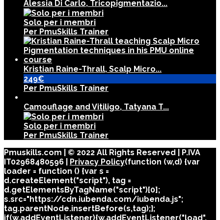
Alessia Di Carlo, Tricopigmentazio...
Solo per i membri
Per PmuSkills Trainer
Kristian Raine-Thrall, Scalp Micro...
249€
Per PmuSkills Trainer
Camouflage and Vitiligo, Tatyana T...
Solo per i membri
Per PmuSkills Trainer
Pmuskills.com | © 2022 All Rights Reserved | P.IVA
IT02968480596 |
Privacy Policy
(function (w,d) {var
loader = function () {var s =
d.createElement("script"), tag =
d.getElementsByTagName("script")[0];
s.src="https://cdn.iubenda.com/iubenda.js";
tag.parentNode.insertBefore(s,tag);};
if(w.addEventListener){w.addEventListener("load",